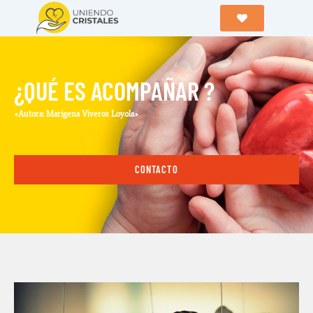
¿QUÉ ES ACOMPAÑAR ?
«Autora: Marigena Viveros Loyola»
CONTACTO