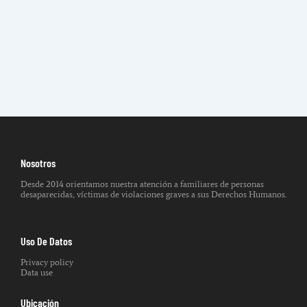
Nosotros
Desde 2014 orientamos nuestra atención a familiares de personas
desaparecidas, víctimas de violaciones graves a sus Derechos Humanos.
Uso De Datos
Privacy policy
Data use
Ubicación