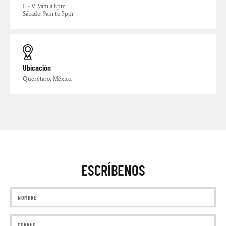
L - V: 9am a 8pm
Sábado: 9am to 5pm
Ubicación
Querétaro, México.
ESCRÍBENOS
N
a
m
E
e