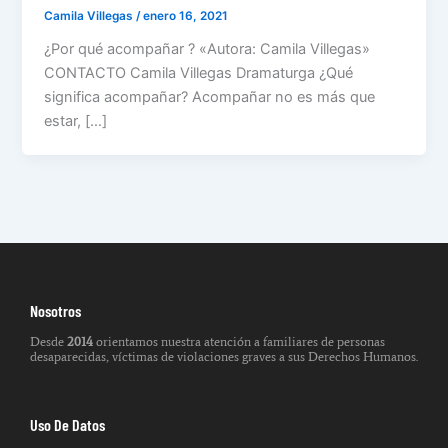
Camila Villegas
/
enero 16, 2021
¿Por qué acompañar ? «Autora: Camila Villegas»
CONTACTO Camila Villegas Dramaturga ¿Qué
significa acompañar? Acompañar no es más que
estar, […]
Nosotros
Desde
2014
orientamos nuestra atención a familiares de personas
desaparecidas, víctimas de violaciones graves a sus Derechos Humanos.
Uso De Datos